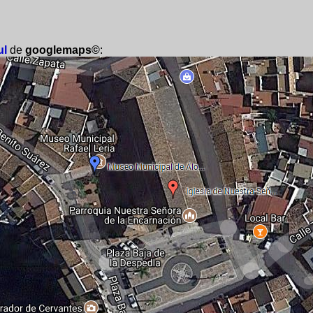
ul
de
googlemaps©
: