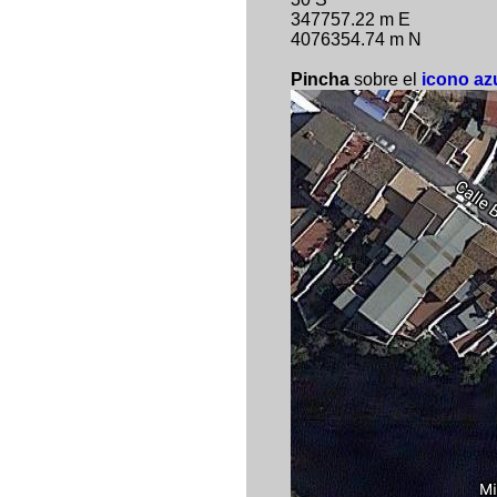
347757.22 m E
4076354.74 m N
Pincha
sobre el
icono az