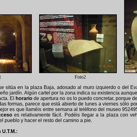
1
Foto2
e sitúa en la plaza Baja, adosado al muro izquierdo o del Ev
eño jardín. Algún cartel por la zona indica su existencia aunque 
acta. El
horario
de apertura no os lo puedo concretar, porque d
todas formas, parece que está abierto de lunes a viernes sólo 
mejor es que llaméis entre semana al teléfono del museo 952495
cceso
es relativamente fácil. Podéis llegar a la plaza con v
el pueblo y hacer el resto del camino a pie.
 U.T.M.: