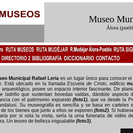
Museo Mun
Álora (pueb
eo Municipal Rafael Leria
es un lugar único para conocer e
ce. Está ubicado en la llamada
Escuela de Cristo
, edificio
mu
arqueológico, posee un espacio interior fascinante. De plant
e ladrillo que sustentan bovedas vaídas, dándole aspecto 
ancia con el patrimonio expuesto
(foto1)
, que va desde la Pr
ndalusí. Su museografía es sencilla y se basa en carteles 
 de los bienes que junto a ellos se exponen
(foto2)
. Si hubie
caría por si sola la visita, sería la urna funeraria de vidri
ra. Un tesoro de belleza inigualable
(foto3).