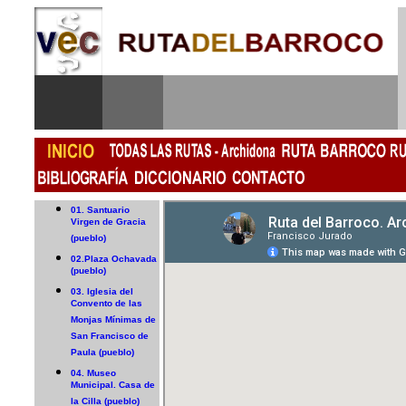
01. Santuario
Virgen de Gracia
(pueblo)
02.Plaza Ochavada
(pueblo)
03. Iglesia del
Convento de las
Monjas Mínimas de
San Francisco de
Paula (pueblo)
04. Museo
Municipal. Casa de
la Cilla (pueblo)