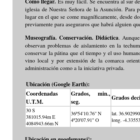
Cómo llegar.
Es muy fácil. Se encuentra al sur de
iglesia de Nuestra Señora de la Asunción. Para p
lugar en el que se come magníficamente, desde do
previamente para aseguraros que habrá alguien que
Museografía. Conservación. Didáctica
. Aunque
observan problemas de aislamiento en la techumb
conservar la pátina que el tiempo y el uso human
vino local y por extensión de la comarca orient
administración como a la iniciativa privada.
Ubicación (Google Earth):
Coordenadas
Grados, min.,
Grados dec
U.T.M.
seg.
30 S
36º54'10.76'' N
lat. 36.902990
381015.94m E
4º20'07.91'' O
long. -4.3355
4084943.66m N
Ubicación en googlemaps©: