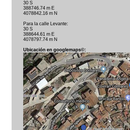
30 S
388746.74 m E
4078842.16 m N
Para la calle Levante:
30 S
388644.61 m E
4078797.74 m N
Ubicación en googlemaps©
: