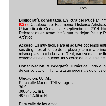
Foto
Bibliografía consultada
. En Ruta del Mudéjar (r.m
(037)
;
Catálogo de Patrimonio Histórico-Artístic
Urbanística de Comares de septiembre de 2014. No p
Referencias en texto: (r.m.): ruta mudéjar; (r.a.a.):
Artístico.
Acceso
.
Es muy fácil.
Para el
adarve
podemos entra
sur, dirigirnos al fondo de la plaza y tomar la pri
misma plaza hacia la calle Real, transversal que lle
extremo este del pueblo, muy cerca de la iglesia d
Cons
ervación. Museografía. Didáctica
. Todo el 
de conservación. Haría falta un poco más de difusión
Ubicación. U.T.M.:
Para calle Manuel Téllez Laguna:
30 S
388843.61 m E
4078842.38 m N
Para calle de los Arcos: