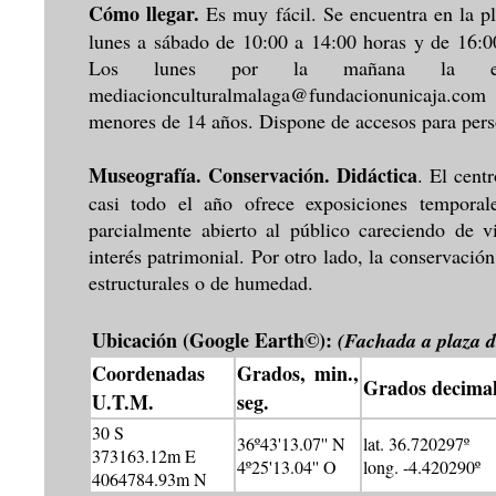
Cómo llegar.
Es muy fácil. Se encuentra en la p
lunes a sábado de 10:00 a 14:00 horas y de 16:0
Los lunes por la mañana la ent
mediacionculturalmalaga@fundacionunicaja.com
menores de 14 años. Dispone de accesos para pers
Museografía. Conservación. Didáctica
. El cent
casi todo el año ofrece exposiciones temporal
parcialmente abierto al público careciendo de vi
interés patrimonial. Por otro lado, la conservaci
estructurales o de humedad.
Ubicación (Google Earth©):
(Fachada a plaza d
Coordenadas
Grados, min.,
Grados decimal
U.T.M.
seg.
30 S
36º43'13.07'' N
lat. 36.720297º
373163.12m E
4º25'13.04'' O
long. -4.420290º
4064784.93m N