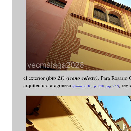
el exterior
(foto 21)
(icono celeste)
. Para Rosario 
arquitectura aragonesa
, reg
(Camacho, R.; r.p.: 019; pág. 277)