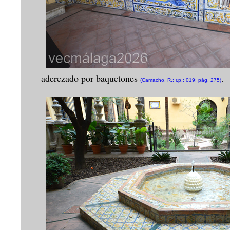
aderezado por baquetones
.
(Camacho, R.; r.p.: 019; pág. 275)