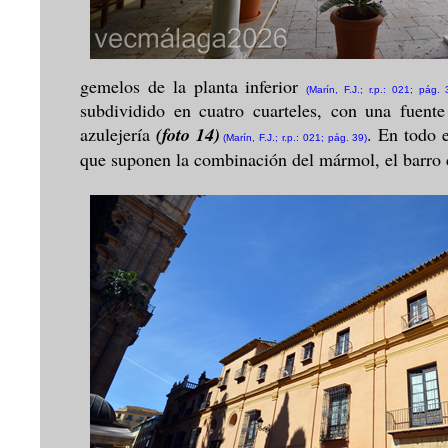
gemelos de la planta inferior
(Marín, F.J.; r.p.: 021; pág. 
subdividido en cuatro cuarteles, con una fuent
azulejería
(foto 14)
. En todo e
(Marín, F.J.; r.p.: 021; pág. 39)
que suponen la combinación del mármol, el barro co