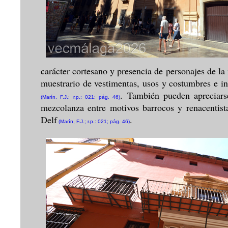
carácter cortesano y presencia de personajes de la 
muestrario de vestimentas, usos y costumbres e inc
. También pueden apreciarse
(Marín, F.J.; r.p.: 021; pág. 46)
mezcolanza entre motivos barrocos y renacentist
Delf
.
(Marín, F.J.; r.p.: 021; pág. 46)