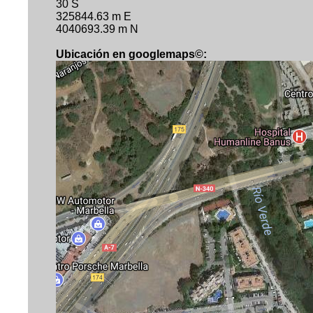
30 S
325844.63 m E
4040693.39 m N
Ubicación en googlemaps©: