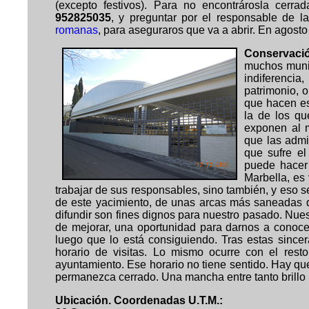
(excepto festivos). Para no encontrárosla cerra
952825035
, y preguntar por el responsable de l
romanas
, para aseguraros que va a abrir. En agosto 
Conservació
muchos munic
indiferencia,
patrimonio, o
que hacen es
la de los qu
exponen al 
que las admi
que sufre el
puede hacer
Marbella, es 
trabajar de sus responsables, sino también, y eso se
de este yacimiento, de unas arcas más saneadas que
difundir son fines dignos para nuestro pasado. Nues
de mejorar, una oportunidad para darnos a conocer,
luego que lo está consiguiendo. Tras estas sincer
horario de visitas. Lo mismo ocurre con el resto
ayuntamiento. Ese horario no tiene sentido. Hay qu
permanezca cerrado. Una mancha entre tanto brillo 
U
bicación. Coordenadas U.T.M.: