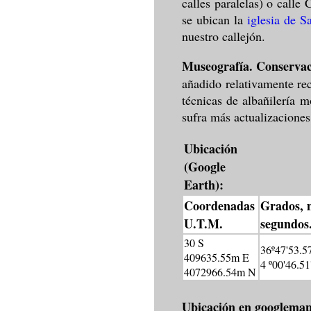
calles paralelas) o calle
se ubican la
iglesia de S
nuestro callejón.
Museografía. Conservac
añadido relativamente re
técnicas de albañilería 
sufra más actualizaciones
Ubicación
(Google
Earth):
Coordenadas
Grados, 
U.T.M.
segundos
30 S
36º47'53.57
409635.55m E
4 º00'46.51
4072966.54m N
Ubicación en googlema