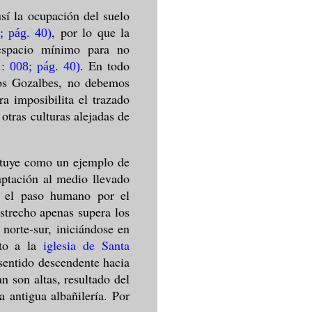
í la ocupación del suelo
, por lo que la
8; pág. 40)
espacio mínimo para no
. En todo
.: 008; pág. 40)
los Gozalbes, no debemos
a imposibilita el trazado
 otras culturas alejadas de
tituye como un ejemplo de
ptación al medio llevado
ar el paso humano por el
trecho apenas supera los
 norte-sur, iniciándose en
nto a la
iglesia de Santa
sentido descendente hacia
n son altas, resultado del
 antigua albañilería. Por