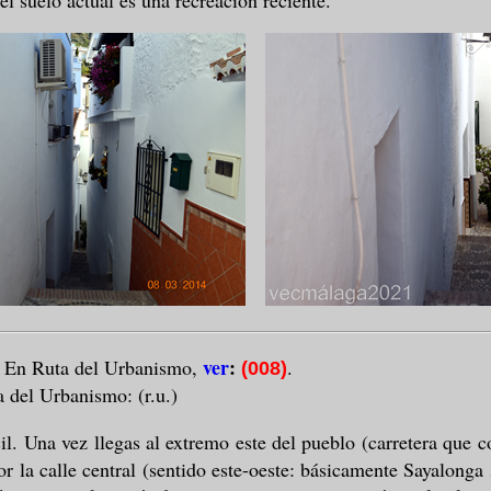
el suelo actual es una recreación reciente.
.
ver
:
En Ruta del Urbanismo,
.
(008)
a del Urbanismo: (r.u.)
il.
Una vez llegas al extremo este del pueblo (carretera que 
or la calle central (sentido este-oeste: básicamente Sayalonga 