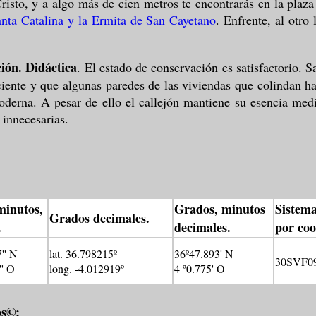
 Cristo, y a algo más de cien metros te encontrarás en la plaz
anta Catalina y la Ermita de San Cayetano
. Enfrente, al otro 
ión. Didáctica
. El estado de conservación es satisfactorio. 
ciente y que algunas paredes de las viviendas que colindan h
moderna. A pesar de ello el callejón mantiene su esencia me
 innecesarias.
minutos,
Grados, minutos
Sistema
Grados decimales.
.
decimales.
por co
'' N
lat. 36.798215º
36º47.893' N
30SVF0
'' O
long. -4.012919º
4 º0.775' O
ps©: