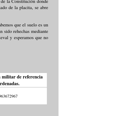
a de la Constitución donde
lado de la placita, se abre
Sabemos que el suelo es un
an sido rehechas mediante
dieval y esperamos que no
 militar de referencia
ordenadas.
963672967