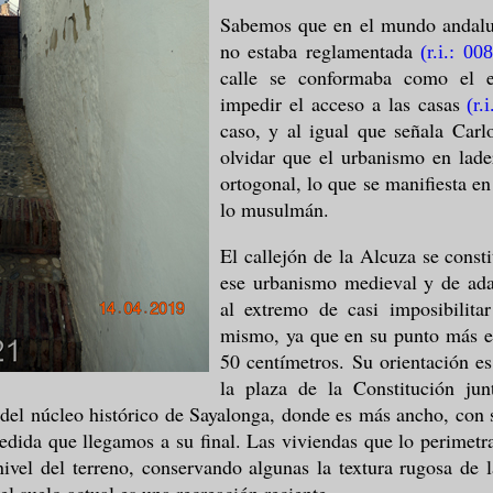
Sabemos que en el mundo andalus
no estaba reglamentada
(r.i.: 00
calle se conformaba como el 
impedir el acceso a las casas
(r.i
caso, y al igual que señala Car
olvidar que el urbanismo en lader
ortogonal, lo que se manifiesta en
lo musulmán.
El callejón de la Alcuza se cons
ese urbanismo medieval y de ada
al extremo de casi imposibilit
mismo, ya que en su punto más es
50 centímetros. Su orientación es
la plaza de la Constitución ju
 del núcleo histórico de Sayalonga, donde es más ancho, con 
edida que llegamos a su final. Las viviendas que lo perimetra
ivel del terreno, conservando algunas la textura rugosa de la