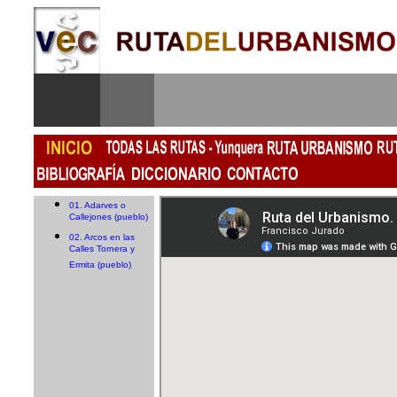
01. Adarves o
Callejones (pueblo)
02. Arcos en las
Calles Tornera y
Ermita (pueblo)