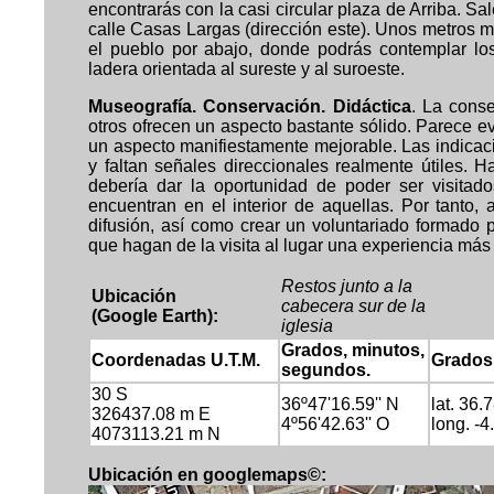
encontrarás con la casi circular plaza de Arriba. Sa
calle Casas Largas (dirección este). Unos metros má
el pueblo por abajo, donde podrás contemplar los
ladera orientada al sureste y al suroeste.
Museografía. Conservación. Didáctica
. La cons
otros ofrecen un aspecto bastante sólido. Parece ev
un aspecto manifiestamente mejorable. Las indica
y faltan señales direccionales realmente útiles. 
debería dar la oportunidad de poder ser visitado
encuentran en el interior de aquellas. Por tanto,
difusión, así como crear un voluntariado formado 
que hagan de la visita al lugar una experiencia más
Restos
junto a la
Ubicación
cabecera sur de la
(Google Earth):
iglesia
Grados, minutos,
Coordenadas U.T.M.
Grados
segundos.
30 S
36º47'16.59'' N
lat. 36.
7
326437.08 m E
4º56'42.63'' O
long. -4.
4073113.21 m N
Ubicación en googlemaps©: