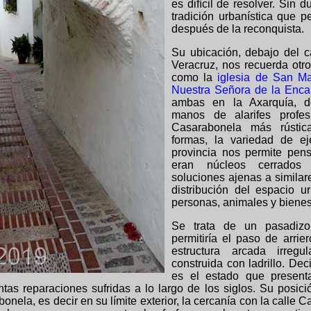
es difícil de resolver. Sin 
tradición urbanística que p
después de la reconquista.
Su ubicación, debajo del c
Veracruz, nos recuerda otr
como la
iglesia de San M
Nuestra Señora de la Enca
ambas en la Axarquía, d
manos de alarifes profes
Casarabonela más rústic
formas, la variedad de ej
provincia nos permite pen
eran núcleos cerrados
soluciones ajenas a similar
distribución del espacio u
personas, animales y bienes
Se trata de un pasadiz
permitiría el paso de arrie
estructura arcada irregu
construida con ladrillo. Dec
es el estado que presenta
ntas reparaciones sufridas a lo largo de los siglos. Su posici
nela, es decir en su límite exterior, la cercanía con la calle 