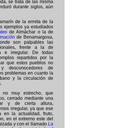
duda, se trata de las misma
erduró durante siglos, aún
amarín de la ermita de la
os ejemplos ya estudiados
ateo
de Almáchar o la de
rnación
de Benamargosa,
onde son palpables las
ionales, frente a la de
a e irregular. De todas
emplos repartidos por la
sar que estos pueblos no
 y desconocedores de
es problemas en cuanto la
rbano y la circulación de
.
o no muy estrecho, que
ros, cerrado mediante una
lar y de cierta altura,
imos irregular, ya que ese
 en la actualidad, fruto,
ón, en el extremo este del
Calzada y con el llamado
La