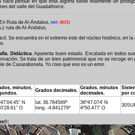
 hace pensar en que esta algorfa fuese realmente un postigo 
nes del valle del Guadalhorce.
 En Ruta de Al-Ándalus,
ver
:
(035)
a.): ruta de Al-Ándalus.
ácil. Se encuentra en el extremo este del núcleo histórico, en la
e.
fía. Didáctica
.
Aparenta buen estado. Encalada en todos sus
rvación. Se trata de un bien patrimonial que no se recoge en 
ble de Casarabonela. Yo creo que eso es un error.
ados, minutos,
Grados, minutos
Sistem
Grados decimales.
gundos.
decimales.
por c
47'04.45" N
lat. 36.7
84569
º
36º47.
074
' N
30SU
0'28.61'' O
long. -4.
841279
º
4º50.4
7
7' O
ps©
: