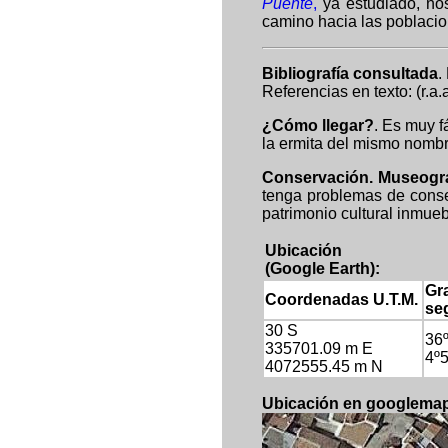
Puente
,
ya estudiado, nos
camino hacia las poblacio
Bibliografía consultada
.
Referencias en texto: (r.a.
¿Cómo llegar?
. Es muy f
la ermita del mismo nombr
Cons
ervación. Museogra
tenga problemas de conse
patrimonio cultural inmue
Ubicación
(Google Earth):
Gr
Coordenadas U.T.M.
se
30 S
36º
335701.09 m E
4º5
4072555.45 m N
Ubicación en googlema