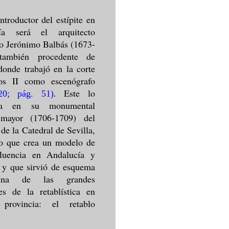
introductor del estípite en
ía será el arquitecto
o Jerónimo Balbás (1673-
también procedente de
onde trabajó en la corte
os II como escenógrafo
. Este lo
020; pág. 51
)
ora en su monumental
 mayor (1706-1709) del
 de la Catedral de Sevilla,
po que crea un modelo de
fluencia en Andalucía y
 y que sirvió de esquema
una de las grandes
es de la retablística en
 provincia: el retablo