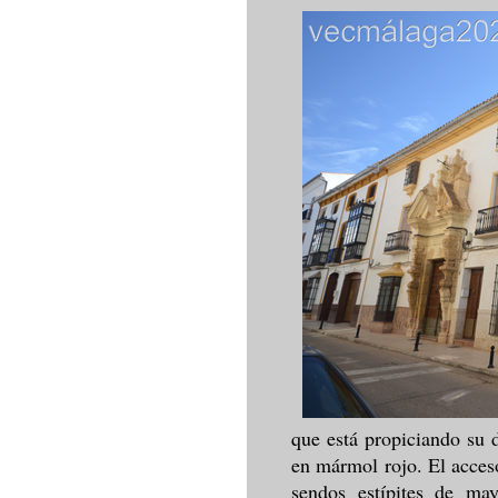
que está propiciando su d
en mármol rojo. El acces
sendos estípites de ma