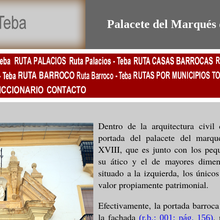
Palacete del Marqués
Dentro de la arquitectura civil
portada del palacete del marqu
XVIII, que es junto con los peq
su ático y el de mayores dimen
situado a la izquierda, los único
valor propiamente patrimonial.
Efectivamente, la portada barroca
la fachada
,
(r.b.: 001; pág. 156
)