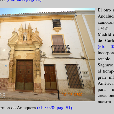
El otro 
Andaluc
zamoran
1748), 
Madrid d
de Carl
(r.b.: 
incorp
retablo
Sagrario
al tiem
gran in
América
para 
creacion
nuestra
Carmen de Antequera
.
(r.b.: 020; pág. 51
)