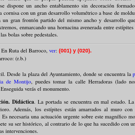
se dispone un ancho entablamento sin decoración formado
na cornisa con un gran desarrollo volumétrico a base de moldu
a un gran frontón partido del mismo ancho y desarrollo que
extremos, enmarcando una hornacina avenerada entre estípites 
las bolas sobre pedestales.
.
En Ruta del Barroco,
ver
:
(001) y (020).
rroco: (r.b.)
il. Desde la plaza del Ayuntamiento, donde se encuentra la
ia de Montijo
, puedes tomar la calle Herradoras (lado no
. Enseguida verás el monumento
.
ión. Didáctica
. La portada se encuentra en mal estado. La 
rioro. Además, los estípites están amarrados al muro con 
. Es necesaria una actuación urgente sobre este magnífico 
pete su ser histórico, al contrario de lo que ha sucedido con u
as intervenciones.