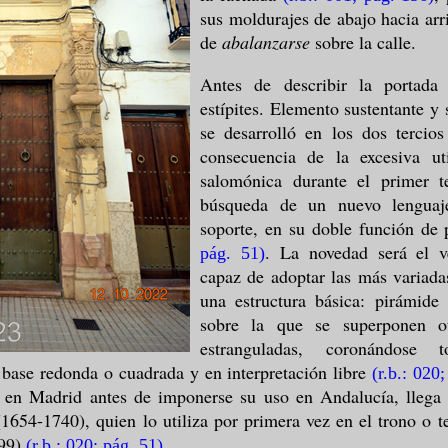
sus moldurajes de abajo hacia arr
de
abalanzarse
sobre la calle.
Antes de describir la portada
estípites. Elemento sustentante y
se desarrolló en los dos tercios
consecuencia de la excesiva ut
salomónica durante el primer t
búsqueda de un nuevo lenguaj
soporte, en su doble función de p
. La novedad será el ve
pág. 51
)
capaz de adoptar las más variada
una estructura básica: pirámide 
sobre la que se superponen ot
estranguladas, coronándose
 base redonda o cuadrada y en interpretación libre
(r.b.: 020
a en Madrid antes de imponerse su uso en Andalucía, lleg
1654-1740), quien lo utiliza por primera vez en el trono o 
99)
.
(r.b.: 020; pág. 51
)