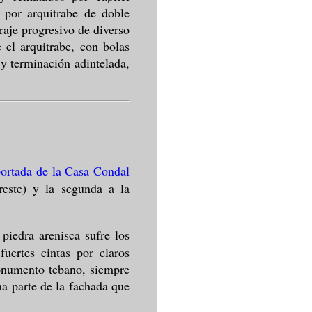
 por arquitrabe de doble
raje progresivo de diverso
 el arquitrabe, con bolas
y terminación adintelada,
portada de la Casa Condal
reste) y la segunda a la
piedra arenisca sufre los
fuertes cintas por claros
monumento tebano, siempre
na parte de la fachada que