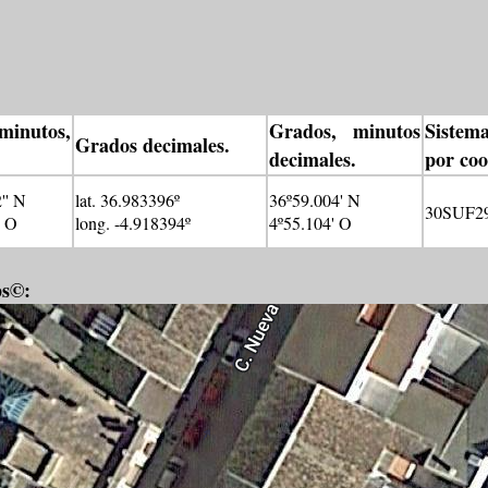
minutos,
Grados, minutos
Sistema
Grados decimales.
.
decimales.
por co
'' N
lat. 36.983396º
36º59.004' N
30SUF2
' O
long. -4.918394º
4º55.104' O
ps©: