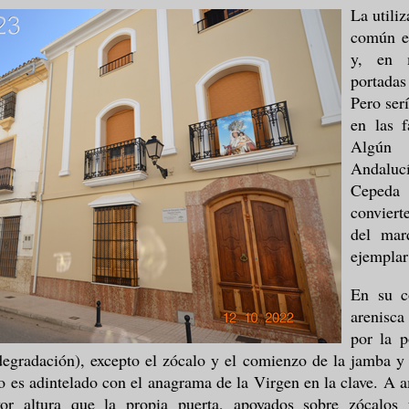
La utili
común en
y, en 
portadas
Pero ser
en las f
Algún 
Andalucí
Ceped
conviert
del mar
ejemplar
En su co
arenisc
por la p
egradación), excepto el zócalo y el comienzo de la jamba y e
o es adintelado con el anagrama de la Virgen en la clave. A a
yor altura que la propia puerta, apoyados sobre zócalos 