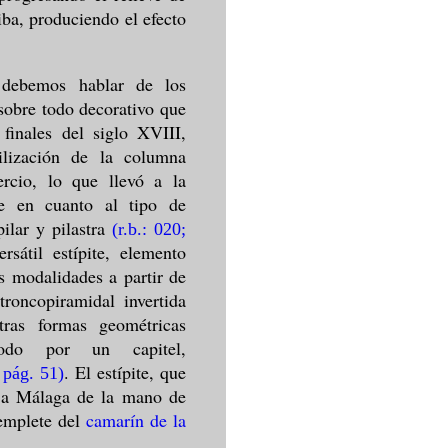
iba, produciendo el efecto
 debemos hablar de los
 sobre todo decorativo que
 finales del siglo XVIII,
ilización de la columna
ercio, lo que llevó a la
e en cuanto al tipo de
ilar y pilastra
(r.b.: 020;
rsátil estípite, elemento
s modalidades a partir de
troncopiramidal invertida
ras formas geométricas
 todo por un capitel,
. El estípite, que
; pág. 51
)
a a Málaga de la mano de
templete del
camarín de la