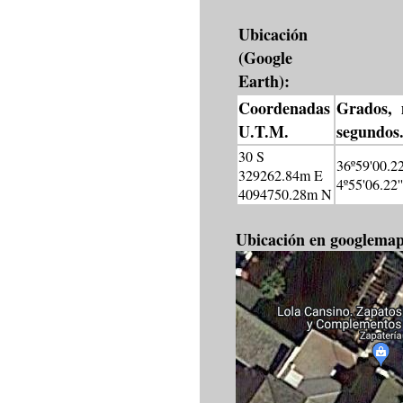
Ubicación
(Google
Earth):
Coordenadas
Grados, 
U.T.M.
segundos
30 S
36º59'00.22
329262.84m E
4º55'06.22'
4094750.28m N
Ubicación en googlema