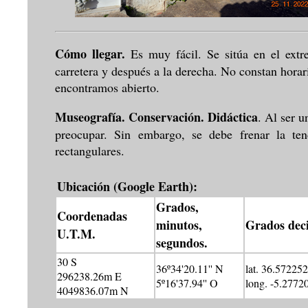
Cómo llegar.
Es muy fácil. Se sitúa en el extr
carretera y después a la derecha. No constan horari
encontramos abierto.
Museografía. Conservación. Didáctica
. Al ser 
preocupar. Sin embargo, se debe frenar la ten
rectangulares.
Ubicación (Google Earth):
Grados,
Coordenadas
minutos,
Grados dec
U.T.M.
segundos.
30 S
36º34'20.11'' N
lat. 36.572252
296238.26m E
5º16'37.94'' O
long. -5.2772
4049836.07m N