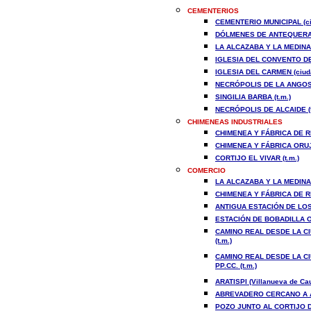
CEMENTERIOS
CEMENTERIO MUNICIPAL (ci
DÓLMENES DE ANTEQUERA 
LA ALCAZABA Y LA MEDINA 
IGLESIA DEL CONVENTO DE
IGLESIA DEL CARMEN (ciud
NECRÓPOLIS DE LA ANGOST
SINGILIA BARBA (t.m.)
NECRÓPOLIS DE ALCAIDE (t
CHIMENEAS INDUSTRIALES
CHIMENEA Y FÁBRICA DE R
CHIMENEA Y FÁBRICA ORUJ
CORTIJO EL VIVAR (t.m.)
COMERCIO
LA ALCAZABA Y LA MEDINA 
CHIMENEA Y FÁBRICA DE R
ANTIGUA ESTACIÓN DE LOS 
ESTACIÓN DE BOBADILLA O 
CAMINO REAL DESDE LA CI
(t.m.)
CAMINO REAL DESDE LA CI
PP.CC. (t.m.)
ARATISPI (Villanueva de Cau
ABREVADERO CERCANO A AR
POZO JUNTO AL CORTIJO DE