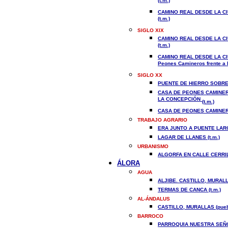
(t.m.)
CAMINO REAL DESDE LA CI
(t.m.)
SIGLO XIX
CAMINO REAL DESDE LA CI
(t.m.)
CAMINO REAL DESDE LA CI
Peones Camineros frente a l
SIGLO XX
PUENTE DE HIERRO SOBRE 
CASA DE PEONES CAMINERO
LA CONCEPCIÓN
(t.m.)
CASA DE PEONES CAMINER
TRABAJO AGRARIO
ERA JUNTO A PUENTE LARGA
LAGAR DE LLANES (t.m.)
URBANISMO
ALGORFA EN CALLE CERRIL
Á
LORA
AGUA
ALJIBE. CASTILLO, MURALL
TERMAS DE CANCA (t.m.)
AL-ÁNDALUS
CASTILLO, MURALLAS (pueb
BARROCO
PARROQUIA NUESTRA SEÑO