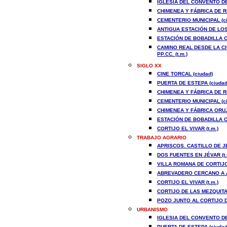
IGLESIA DEL CONVENTO DE
CHIMENEA Y FÁBRICA DE R
CEMENTERIO MUNICIPAL (ci
ANTIGUA ESTACIÓN DE LOS 
ESTACIÓN DE BOBADILLA O 
CAMINO REAL DESDE LA CI
PP.CC. (t.m.)
SIGLO XX
CINE TORCAL (ciudad)
PUERTA DE ESTEPA (ciudad
CHIMENEA Y FÁBRICA DE R
CEMENTERIO MUNICIPAL (ci
CHIMENEA Y FÁBRICA ORUJ
ESTACIÓN DE BOBADILLA O 
CORTIJO EL VIVAR (t.m.)
TRABAJO AGRARIO
APRISCOS. CASTILLO DE JÉ
DOS FUENTES EN JÉVAR (t.
VILLA ROMANA DE CORTIJO
ABREVADERO CERCANO A AR
CORTIJO EL VIVAR (t.m.)
CORTIJO DE LAS MEZQUITAS
POZO JUNTO AL CORTIJO DE
URBANISMO
IGLESIA DEL CONVENTO DE
PUERTA DE ESTEPA (ciudad