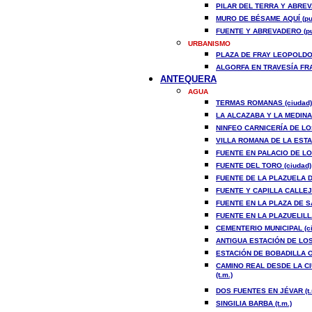
PILAR DEL TERRA Y ABREV
MURO DE BÉSAME AQUÍ (pu
FUENTE Y ABREVADERO (pu
URBANISMO
PLAZA DE FRAY LEOPOLDO 
ALGORFA EN TRAVESÍA FR
A
NTEQUERA
AGUA
TERMAS ROMANAS (ciudad)
LA ALCAZABA Y LA MEDINA 
NINFEO CARNICERÍA DE LO
VILLA ROMANA DE LA ESTAC
FUENTE EN PALACIO DE LO
FUENTE DEL TORO (ciudad)
FUENTE DE LA PLAZUELA D
FUENTE Y CAPILLA CALLEJ
FUENTE EN LA PLAZA DE SA
FUENTE EN LA PLAZUELILL
CEMENTERIO MUNICIPAL (ci
ANTIGUA ESTACIÓN DE LOS 
ESTACIÓN DE BOBADILLA O 
CAMINO REAL DESDE LA CI
(t.m.)
DOS FUENTES EN JÉVAR (t.
SINGILIA BARBA (t.m.)