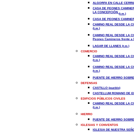
ALGORFA EN CALLE CERRIL
CASA DE PEONES CAMINERO
LA CONCEPCIÓN
(t.m.)
CASA DE PEONES CAMINER
CAMINO REAL DESDE LA CI
(t.m.)
CAMINO REAL DESDE LA CI
Peones Camineros frente a l
LAGAR DE LLANES (t.m.)
COMERCIO
CAMINO REAL DESDE LA CI
(t.m.)
CAMINO REAL DESDE LA CI
(t.m.)
PUENTE DE HIERRO SOBRE 
DEFENSAS
CASTILLO (pueblo)
CASTELLUM ROMANO DE EL 
EDIFICIOS PÚBLICOS CIVILES
CAMINO REAL DESDE LA CI
(t.m.)
HIERRO
PUENTE DE HIERRO SOBRE 
IGLESIAS Y CONVENTOS
IGLESIA DE NUESTRA SEÑO