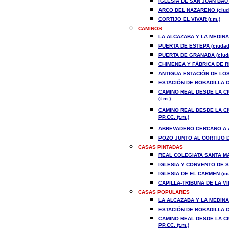
IGLESIA DE SAN JUAN BAUT
ARCO DEL NAZARENO (ciud
CORTIJO EL VIVAR (t.m.)
CAMINOS
LA ALCAZABA Y LA MEDINA 
PUERTA DE ESTEPA (ciudad
PUERTA DE GRANADA (ciud
CHIMENEA Y FÁBRICA DE R
ANTIGUA ESTACIÓN DE LOS 
ESTACIÓN DE BOBADILLA O 
CAMINO REAL DESDE LA CI
(t.m.)
CAMINO REAL DESDE LA CI
PP.CC. (t.m.)
ABREVADERO CERCANO A AR
POZO JUNTO AL CORTIJO DE
CASAS PINTADAS
REAL
COLEGIATA SANTA MA
IGLESIA Y CONVENTO DE S
IGLESIA DE EL CARMEN (ci
CAPILLA-TRIBUNA DE LA V
CASAS POPULARES
LA ALCAZABA Y LA MEDINA 
ESTACIÓN DE BOBADILLA O 
CAMINO REAL DESDE LA CI
PP.CC. (t.m.)