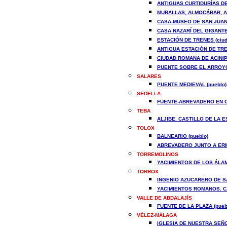
ANTIGUAS CURTIDURÍAS DE
MURALLAS, ALMOCÁBAR, A
CASA-MUSEO DE SAN JUAN 
CASA NAZARÍ DEL GIGANTE 
ESTACIÓN DE TRENES (ciud
ANTIGUA ESTACIÓN DE TREN
CIUDAD ROMANA DE ACINIPO
PUENTE SOBRE EL ARROYO 
SALARES
PUENTE MEDIEVAL (pueblo)
SEDELLA
FUENTE-ABREVADERO EN CA
TEBA
ALJIBE. CASTILLO DE LA E
TOLOX
BALNEARIO (pueblo)
ABREVADERO JUNTO A ERMI
TORREMOLINOS
YACIMIENTOS DE LOS ÁLAMO
TORROX
INGENIO AZUCARERO DE SA
YACIMIENTOS ROMANOS. CAV
VALLE DE ABDALAJÍS
FUENTE DE LA PLAZA (pueb
VÉLEZ-MÁLAGA
IGLESIA DE NUESTRA SEÑO