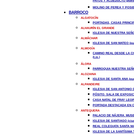
PATOS Y ACUEDUCTO (pueb
MOLINO DE PEREA Y POSIB
BARROCO
ALGATOCÍN
PORTADAS, CASAS PRINCIP
ALHAURÍN EL GRANDE
IGLESIA DE NUESTRA SEÑO
ALMÁCHAR
IGLESIA DE SAN MATEO (pu
ALMOGÍA
CAMINO REAL DESDE LA CI
(t.m.)
ÁLORA
PARROQUIA NUESTRA SEÑO
ALOZAINA
IGLESIA DE SANTA ANA (pue
ALPANDEIRE
IGLESIA DE SAN ANTONIO D
PÓSITO. SALA DE EXPOSICI
CASA NATAL DE FRAY LEOP
PORTADA DESTACADA EN CA
ANTEQUERA
PALACIO DE NÁJERA. MUSEO
IGLESIA DE SANTIAGO (ciu
REAL COLEGIATA SANTA MA
IGLESIA DE LA SANTÍSIMA 