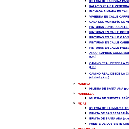
IGLESIA DE LA DIVINA PAS
PALACIO ZEA-SALVATIERRA 
FACHADA PINTADA EN CALLE
VIVIENDA EN CALLE CARRET
CASA DEL MONTEPÍO DE VI
PINTURAS JUNTO A CALLE P
PINTURAS EN CALLE POSTI
PINTURAS EN CALLE GAONA 
PINTURAS EN CALLE CABELL
PINTURAS EN CALLE FRESCA
ARCO, LÁPIDAS CONMEMOR
(t.m.)
CAMINO REAL DESDE LA CI
(t.m.)
CAMINO REAL DESDE LA CI
(ciudad y t.m.)
MANILVA
IGLESIA DE SANTA ANA (pue
MARBELLA
IGLESIA DE NUESTRA SEÑO
MIJAS
IGLESIA DE LA INMACULAD
ERMITA DE SAN SEBASTIÁN 
ERMITA DE SANTA ANA (pue
FUENTE DE LOS SIETE CAÑO
MOCLINEJO