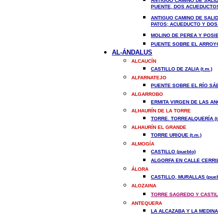
ANTIGUO CAMINO DE SALI
PUENTE, DOS ACUEDUCTOS,
ANTIGUO CAMINO DE SALID
PATOS; ACUEDUCTO Y DOS 
MOLINO DE PEREA Y POSIB
PUENTE SOBRE EL ARROYO
AL-ÁNDALUS
ALCAUCÍN
CASTILLO DE ZALIA (t.m.)
ALFARNATEJO
PUENTE SOBRE EL RÍO SÁB
ALGARROBO
ERMITA VIRGEN DE LAS ANG
ALHAURÍN DE LA TORRE
TORRE. TORREALQUERÍA (t.
ALHAURÍN EL GRANDE
TORRE URIQUE (t.m.)
ALMOGÍA
CASTILLO (pueblo)
ALGORFA EN CALLE CERRIL
ÁLORA
CASTILLO, MURALLAS (pueb
ALOZAINA
TORRE SAGREDO Y CASTILL
ANTEQUERA
LA ALCAZABA Y LA MEDINA 