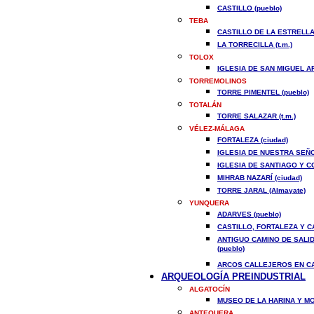
CASTILLO (pueblo)
TEBA
CASTILLO DE LA ESTRELLA 
LA TORRECILLA (t.m.)
TOLOX
IGLESIA DE SAN MIGUEL A
TORREMOLINOS
TORRE PIMENTEL (pueblo)
TOTALÁN
TORRE SALAZAR (t.m.)
VÉLEZ-MÁLAGA
FORTALEZA (ciudad)
IGLESIA DE NUESTRA SEÑO
IGLESIA DE SANTIAGO Y C
MIHRAB NAZARÍ (ciudad)
TORRE JARAL (Almayate)
YUNQUERA
ADARVES (pueblo)
CASTILLO, FORTALEZA Y C
ANTIGUO CAMINO DE SALI
(pueblo)
ARCOS CALLEJEROS EN CAL
ARQUEOLOGÍA PREINDUSTRIAL
ALGATOCÍN
MUSEO DE LA HARINA Y MOL
ANTEQUERA