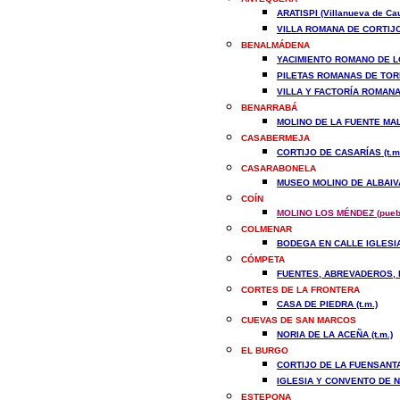
ARATISPI (Villanueva de Cau
VILLA ROMANA DE CORTIJO
BENALMÁDENA
YACIMIENTO ROMANO DE LO
PILETAS ROMANAS DE TORR
VILLA Y FACTORÍA ROMANA
BENARRABÁ
MOLINO DE LA FUENTE MALA
CASABERMEJA
CORTIJO DE CASARÍAS (t.m
CASARABONELA
MUSEO MOLINO DE ALBAIVA
COÍN
MOLINO LOS MÉNDEZ (pueb
COLMENAR
BODEGA EN CALLE IGLESIA 
CÓMPETA
FUENTES, ABREVADEROS, L
CORTES DE LA FRONTERA
CASA DE PIEDRA (t.m.)
CUEVAS DE SAN MARCOS
NORIA DE LA ACEÑA (t.m.)
EL BURGO
CORTIJO DE LA FUENSANTA 
IGLESIA Y CONVENTO DE N
ESTEPONA