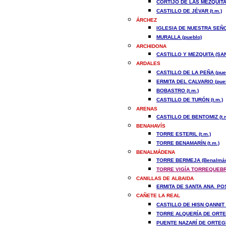
CORTIJO DE LAS MEZQUITAS
CASTILLO DE JÉVAR (t.m.)
ÁRCHEZ
IGLESIA DE NUESTRA SEÑO
MURALLA (pueblo)
ARCHIDONA
CASTILLO Y MEZQUITA (SAN
ARDALES
CASTILLO DE LA PEÑA (pue
ERMITA DEL CALVARIO (pue
BOBASTRO (t.m.)
CASTILLO DE TURÓN (t.m.)
ARENAS
CASTILLO DE BENTOMIZ (t.m
BENAHAVÍS
TORRE ESTERIL (t.m.)
TORRE BENAMARÍN (t.m.)
BENALMÁDENA
TORRE BERMEJA (Benalmád
TORRE VIGÍA TORREQUEBRA
CANILLAS DE ALBAIDA
ERMITA DE SANTA ANA. POS
CAÑETE LA REAL
CASTILLO DE HISN QANNIT 
TORRE ALQUERÍA DE ORTEG
PUENTE NAZARÍ DE ORTEGÍC