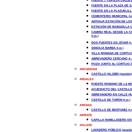
FUENTE Y CAPILLA CALLEJ
FUENTE EN LA PLAZA DE SA
FUENTE EN LA PLAZUELILL
CEMENTERIO MUNICIPAL (ci
ANTIGUA ESTACIÓN DE LOS 
ESTACIÓN DE BOBADILLA O 
CAMINO REAL DESDE LA CI
(t.m.)
DOS FUENTES EN JÉVAR (t.
SINGILIA BARBA (t.m.)
VILLA ROMANA DE CORTIJO
ABREVADERO CERCANO A AR
POZO JUNTO AL CORTIJO DE
ARCHIDONA
CASTILLO (ALJIBE) (pueblo)
ARDALES
PUENTE ROMANO DE LA MOL
ACUEDUCTO DEL CASTILLO 
ABREVADERO EN CALLE HUE
CASTILLO DE TURÓN (t.m.)
ARENAS
CASTILLO DE BENTOMIZ (t.m
ARRIATE
CAPILLA HUMILLADERO EN 
ATAJATE
LAVADERO PÚBLICO (puebl