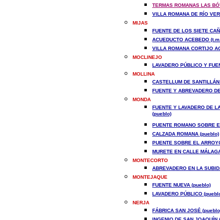
TERMAS ROMANAS LAS BÓVE
VILLA ROMANA DE RÍO VERD
MIJAS
FUENTE DE LOS SIETE CAÑO
ACUEDUCTO ACEBEDO (t.m.
VILLA ROMANA CORTIJO AC
MOCLINEJO
LAVADERO PÚBLICO Y FUEN
MOLLINA
CASTELLUM DE SANTILLÁN (
FUENTE Y ABREVADERO DE 
MONDA
FUENTE Y LAVADERO DE LA
(pueblo)
PUENTE ROMANO SOBRE EL 
CALZADA ROMANA (pueblo)
PUENTE SOBRE EL ARROYO 
MURETE EN CALLE MÁLAGA 
MONTECORTO
ABREVADERO EN LA SUBIDA
MONTEJAQUE
FUENTE NUEVA (pueblo)
LAVADERO PÚBLICO (puebl
NERJA
FÁBRICA SAN JOSÉ (pueblo
INGENIO DE SAN JOAQUÍN (t