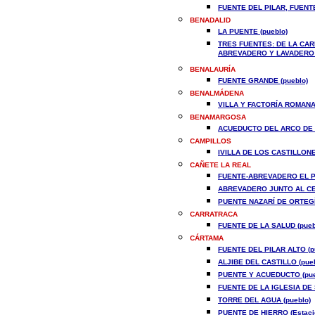
FUENTE DEL PILAR, FUENTE
BENADALID
LA PUENTE (pueblo)
TRES FUENTES: DE LA CAR
ABREVADERO Y LAVADERO P
BENALAURÍA
FUENTE GRANDE (pueblo)
BENALMÁDENA
VILLA Y FACTORÍA ROMANA
BENAMARGOSA
ACUEDUCTO DEL ARCO DE L
CAMPILLOS
IVILLA DE LOS CASTILLONES
CAÑETE LA REAL
FUENTE-ABREVADERO EL PI
ABREVADERO JUNTO AL CEM
PUENTE NAZARÍ DE ORTEGÍC
CARRATRACA
FUENTE DE LA SALUD (pueb
CÁRTAMA
FUENTE DEL PILAR ALTO (p
ALJIBE DEL CASTILLO (pueb
PUENTE Y ACUEDUCTO (pue
FUENTE DE LA IGLESIA DE
TORRE DEL AGUA (pueblo)
PUENTE DE HIERRO (Estaci