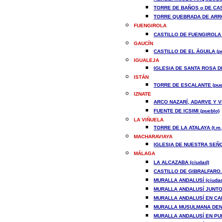
TORRE DE BAÑOS o DE CAS
TORRE QUEBRADA DE ARRO
FUENGIROLA
CASTILLO DE FUENGIROLA (
GAUCÍN
CASTILLO DE EL ÁGUILA (p
IGUALEJA
IGLESIA DE SANTA ROSA DE
ISTÁN
TORRE DE ESCALANTE (pue
IZNATE
ARCO NAZARÍ, ADARVE Y VI
FUENTE DE ICSIMI (pueblo)
LA VIÑUELA
TORRE DE LA ATALAYA (t.m.
MACHARAVIAYA
IGLESIA DE NUESTRA SEÑO
MÁLAGA
LA ALCAZABA (ciudad)
CASTILLO DE GIBRALFARO.
MURALLA ANDALUSÍ (ciuda
MURALLA ANDALUSÍ JUNTO 
MURALLA ANDALUSÍ EN CALL
MURALLA MUSULMANA DENT
MURALLA ANDALUSÍ EN PUE