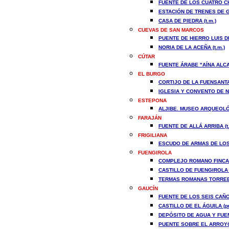
FUENTE DE LOS CUATRO CH
ESTACIÓN DE TRENES DE GA
CASA DE PIEDRA (t.m.)
CUEVAS DE SAN MARCOS
PUENTE DE HIERRO LUIS DE
NORIA DE LA ACEÑA (t.m.)
CÚTAR
FUENTE ÁRABE "AÍNA ALCAH
EL BURGO
CORTIJO DE LA FUENSANTA 
IGLESIA Y CONVENTO DE N
ESTEPONA
ALJIBE. MUSEO ARQUEOLÓG
FARAJÁN
FUENTE DE ALLÁ ARRIBA (t.
FRIGILIANA
ESCUDO DE ARMAS DE LOS
FUENGIROLA
COMPLEJO ROMANO FINCA E
CASTILLO DE FUENGIROLA (
TERMAS ROMANAS TORREBL
GAUCÍN
FUENTE DE LOS SEIS CAÑOS
CASTILLO DE EL ÁGUILA (p
DEPÓSITO DE AGUA Y FUEN
PUENTE SOBRE EL ARROYO