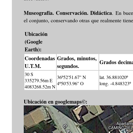
Museografía. Conservación. Didáctica
.
En buen 
el conjunto, conservando otras que realmente tien
Ubicación
(Google
Earth):
Coordenadas
Grados, minutos,
Grados decima
U.T.M.
segundos.
30 S
36º52'51.67'' N
lat. 36.881020º
335279.56m E
4º50'53.96'' O
long. -4.848323º
4083268.52m N
Ubicación en googlemaps©: