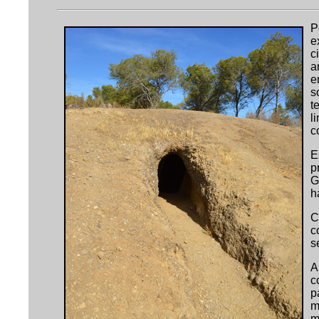
P
e
c
a
e
s
t
l
c
E
p
G
h
C
c
s
A
c
p
m
m