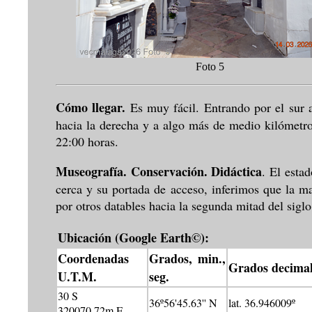
Foto 
Cómo llegar.
Es muy fácil. Entrando por el sur 
hacia la derecha y a algo más de medio kilómetro
22:00 horas.
Museografía. Conservación. Didáctica
. El esta
cerca y su portada de acceso, inferimos que la ma
por otros datables hacia la segunda mitad del sigl
Ubicación (Google Earth©):
Coordenadas
Grados, min.,
Grados decimal
U.T.M.
seg.
30 S
36º56'45.63'' N
lat. 36.946009º
320070.72m E