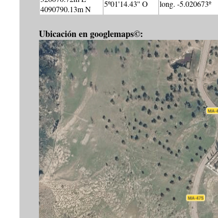
5º01'14.43'' O
long. -5.020673º
4090790.13m N
Ubicación en googlemaps©: