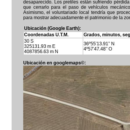
desaparecido. Los pretiles están sufriendo pérdid
que cerrarlo para el paso de vehículos mecánicos
Asimismo, el voluntariado local tendría que proce
para mostrar adecuadamente el patrimonio de la zo
Ubicación (Google Earth):
Coordenadas U.T.M.
Grados, minutos, se
30 S
36º55'13.91'' N
325131.93 m E
4º57'47.48'' O
4087856.63 m N
Ubicación en googlemaps©: