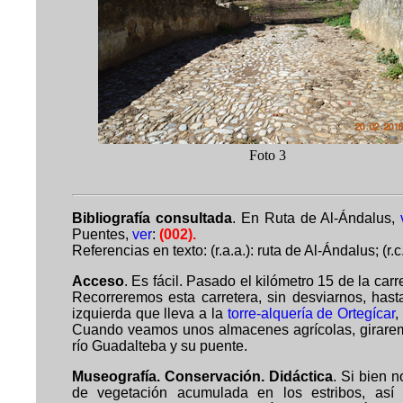
Foto 
Bibliografía consultada
. En Ruta de Al-Ándalus,
Puentes,
ver
:
(002).
Referencias en texto: (r.a.a.): ruta de Al-Ándalus; (r.c
Acceso
. Es fácil. Pasado el kilómetro 15 de la ca
Recorreremos esta carretera, sin desviarnos, has
izquierda que lleva a la
torre-alquería de Ortegícar
,
Cuando veamos unos almacenes agrícolas, girarem
río Guadalteba y su puente.
Museografía. Conservación. Didáctica
. Si bien 
de vegetación acumulada en los estribos, as