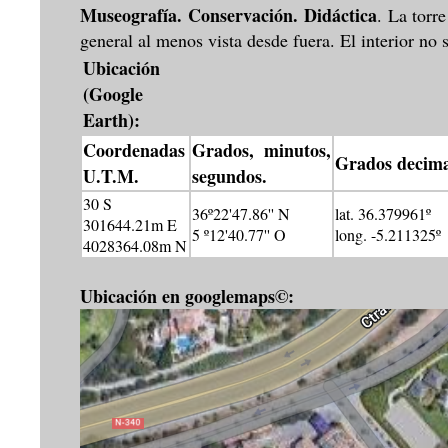
Museografía. Conservación. Didáctica
. La torr
general al menos vista desde fuera. El interior no s
Ubicación
(Google
Earth):
Coordenadas
Grados, minutos,
Grados decima
U.T.M.
segundos.
30 S
36º22'47.86'' N
lat. 36.379961º
301644.21m E
5 º12'40.77'' O
long. -5.211325º
4028364.08m N
Ubicación en googlemaps©: