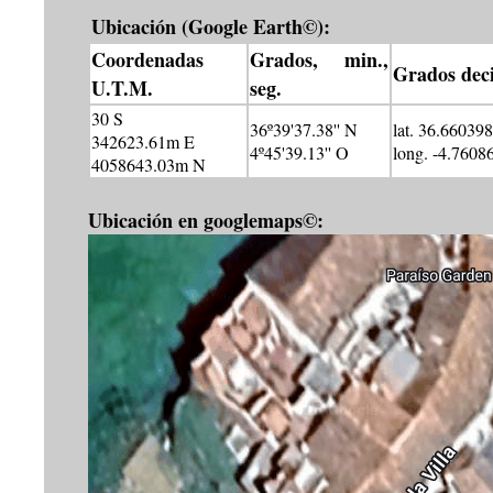
Ubicación (Google Earth©):
Coordenadas
Grados, min.,
Grados dec
U.T.M.
seg.
30 S
36º39'37.38'' N
lat. 36.660398
342623.61m E
4º45'39.13'' O
long. -4.7608
4058643.03m N
Ubicación en googlemaps©: