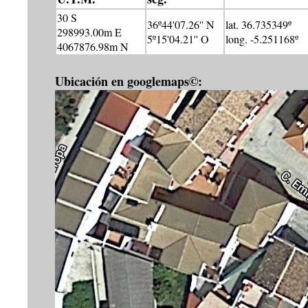
30 S
36º44'07.26'' N
lat. 36.735349º
298993.00m E
5º15'04.21'' O
long. -5.251168º
4067876.98m N
Ubicación en googlemaps©: