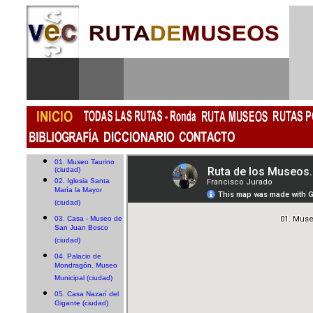
01. Museo Taurino
(ciudad)
02. Iglesia Santa
María la Mayor
(ciudad)
03. Casa - Museo de
San Juan Bosco
(ciudad)
04. Palacio de
Mondragón. Museo
Municipal (ciudad)
05. Casa Nazarí del
Gigante (ciudad)