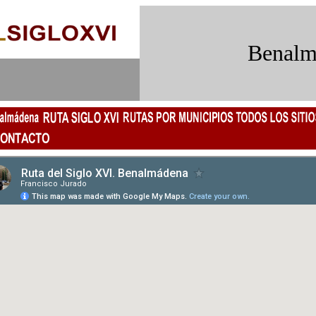
Benalm