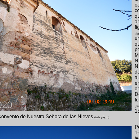
o
c
q
a
f
pág
un
q
p
M
N
N
d
a
e
o
D
f
(tr
1
 Convento de Nuestra Señora de las Nieves
.
(trab. pág. 6)
P
1
t