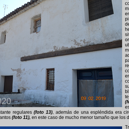
c
m
e
p
d
h
s
o
u
m
a
p
r
c
e
c
s
b
t
(
e
stante regulares
(foto 13)
, además de una espléndida era circ
cantos
(foto 11),
en este caso de mucho menor tamaño que los del
T