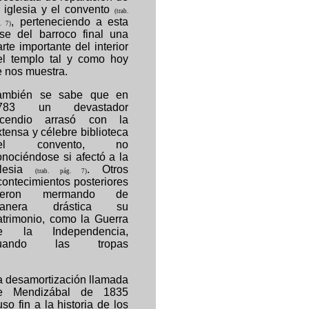
a iglesia y el convento
(trab.
, perteneciendo a esta
. 7)
ase del barroco final una
rte importante del interior
el templo tal y como hoy
e nos muestra.
ambién se sabe que en
783 un devastador
ncendio arrasó con la
xtensa y célebre biblioteca
el convento, no
onociéndose si afectó a la
glesia
. Otros
(trab. pág. 7)
contecimientos posteriores
ueron mermando de
anera drástica su
atrimonio, como la Guerra
e la Independencia,
uando las tropas
a desamortización llamada
e Mendizábal de 1835
so fin a la historia de los