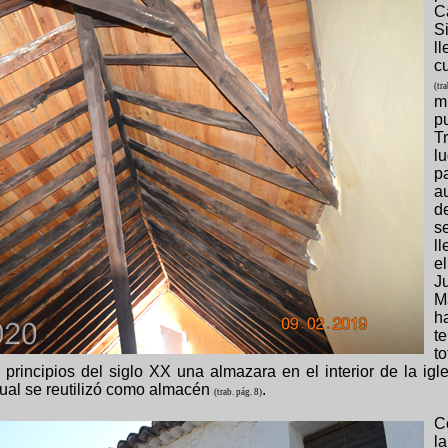
C
S
l
c
(t
m
p
T
l
p
a
d
s
l
e
J
M
h
t
t
principios del siglo XX una almazara en el interior de la igl
cual se reutilizó como almacén
.
(trab. pág. 8)
C
l