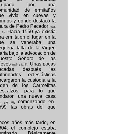
cupado por una
omunidad de ermitaños
ue vivía en cuevas y
brigos y donde destacó la
igura de Pedro Pecador
(trab.
.
Hacia 1550 ya existía
. 6)
a ermita en el lugar, en la
ue se veneraba una
equeña talla de la Virgen
aría bajo la advocación de
uestra Señora de las
ieves
. Unas pocas
(trab. pág. 6)
écadas después las
utoridades eclesiásticas
ncargaron la custodia a la
rden de los Carmelitas
escalzos, para lo que
undaron una nueva casa
, comenzando en
ab. pág. 6)
599 las obras del que
ocos años más tarde, en
604, el complejo estaba
erminado. Básicamente