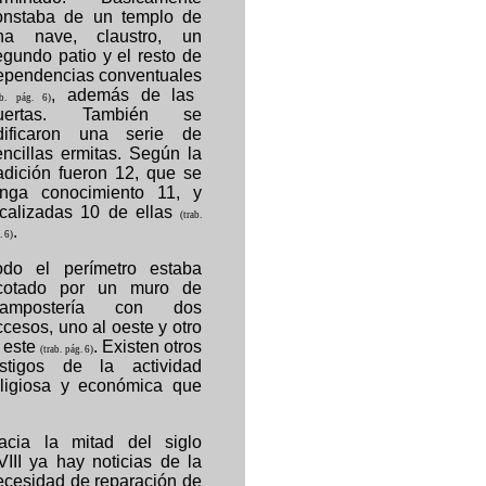
onstaba de un templo de
na nave, claustro, un
egundo patio y el resto de
ependencias conventuales
, además de las
ab. pág. 6)
uertas. También se
dificaron una serie de
encillas ermitas. Según la
radición fueron 12, que se
enga conocimiento 11, y
ocalizadas 10 de ellas
(trab.
.
. 6)
odo el perímetro estaba
cotado por un muro de
ampostería con dos
ccesos, uno al oeste y otro
l este
. Existen otros
(trab. pág. 6)
estigos de la actividad
eligiosa y económica que
acia la mitad del siglo
VIII ya hay noticias de la
ecesidad de reparación de