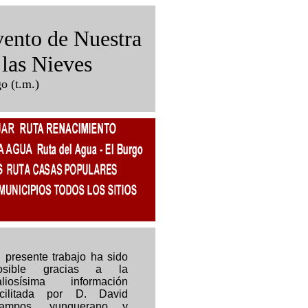
vento de Nuestra
 las Nieves
o (t.m.)
l presente trabajo ha sido
osible gracias a la
aliosísima información
acilitada por D. David
ampos, yunquerano y