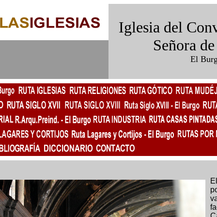
Iglesia del Con
Señora de
El Burg
E
p
v
f
C