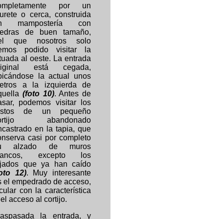
ompletamente por un
urete o cerca, construida
n mampostería con
iedras de buen tamaño,
el que nosotros solo
emos podido visitar la
ituada al oeste. La entrada
riginal está cegada,
bicándose la actual unos
etros a la izquierda de
quella
(foto 10)
. Antes de
asar, podemos visitar los
estos de un pequeño
ortijo abandonado
ncastrado en la tapia, que
onserva casi por completo
u alzado de muros
lancos, excepto los
ejados que ya han caído
foto 12)
. Muy interesante
s el empedrado de acceso,
ular con la característica
 acceso al cortijo.
raspasada la entrada, y