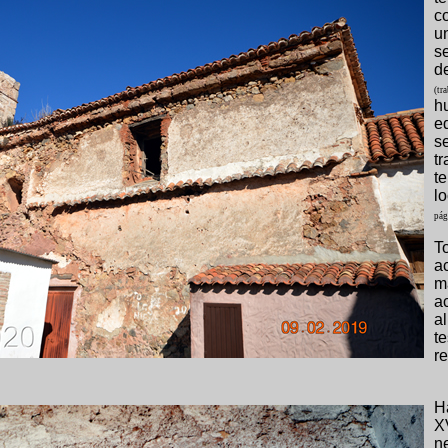
c
u
s
d
(tr
h
e
s
t
t
l
pág
T
a
m
a
a
t
r
H
X
n