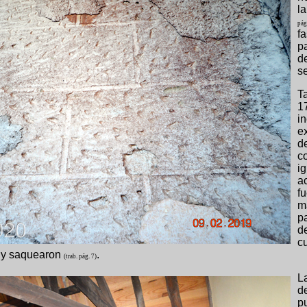
l
pág
f
pa
d
s
T
1
i
e
d
c
i
a
f
m
p
d
c
n y saquearon
.
(trab. pág. 7)
L
d
pu