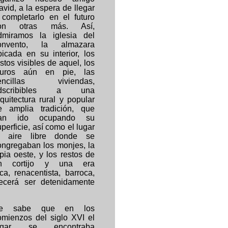
avid, a la espera de llegar
 completarlo en el futuro
on otras más. Así,
dmiramos la iglesia del
onvento, la almazara
bicada en su interior, los
stos visibles de aquel, los
uros aún en pie, las
encillas viviendas,
dscribibles a una
rquitectura rural y popular
e amplia tradición, que
an ido ocupando su
perficie, así como el lugar
l aire libre donde se
ongregaban los monjes, la
apia oeste, y los restos de
n cortijo y una era
a, renacentista, barroca,
ecerá ser detenidamente
e sabe que en los
omienzos del siglo XVI el
ugar se encontraba