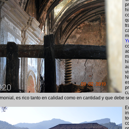
p
h
c
q
t
ca
m
Y
c
a
m
h
a
v
N
e
p
c
monial, es rico tanto en calidad como en cantidad y que debe se
E
i
t
c
o