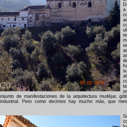
D
a
c
a
c
u
re
m
s
a
a
d
h
su
a
c
t
u
junto de manifestaciones de la arquitectura mudéjar, gótic
 e industrial. Pero como decimos hay mucho más, que mer
S
c
l