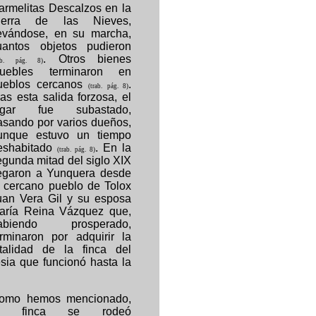
armelitas Descalzos en la
ierra de las Nieves,
levándose, en su marcha,
uantos objetos pudieron
. Otros bienes
rab. pág. 8)
uebles terminaron en
ueblos cercanos
.
(trab. pág. 8)
ras esta salida forzosa, el
ugar fue subastado,
asando por varios dueños,
unque estuvo un tiempo
eshabitado
. En la
(trab. pág. 8)
egunda mitad del siglo XIX
legaron a Yunquera desde
l cercano pueblo de Tolox
uan Vera Gil y su esposa
aría Reina Vázquez que,
abiendo prosperado,
erminaron por adquirir la
otalidad de la finca del
esia que funcionó hasta la
omo hemos mencionado,
a finca se rodeó