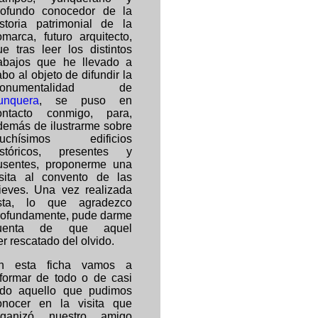
rofundo conocedor de la
istoria patrimoni
al de la
omarca, futuro arquitecto,
ue tras leer los distintos
rabajos que he llevado a
bo al objeto de difundir la
onumentalidad de
unquera
, se puso en
ontacto conmigo, para,
demás de ilustrarme sobre
uchísimos edificios
istóricos, presentes y
usentes, proponerme una
isita al convento de las
ieves.
Una vez realizada
sta, lo que agradezco
rofundamente, pude darme
uenta de que aquel
r rescatado del olvido.
n esta ficha vamos a
nformar de todo o de casi
odo aquello que pudimos
onocer en la visita que
rganizó nuestro amigo