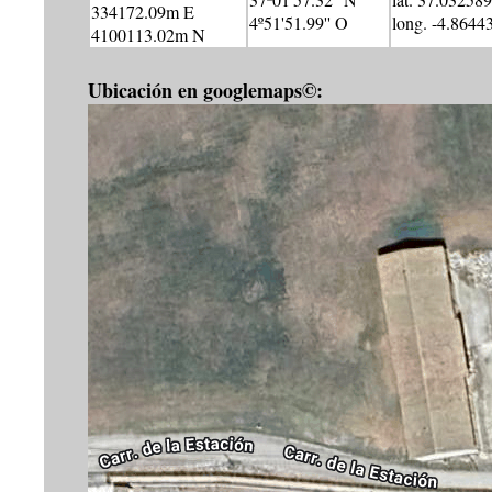
334172.09m E
4º51'51.99'' O
long. -4.8644
4100113.02m N
Ubicación en googlemaps©: