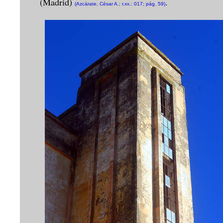
(Madrid)
.
(Azcárate, César A.; r.xx.: 017; pág. 59)