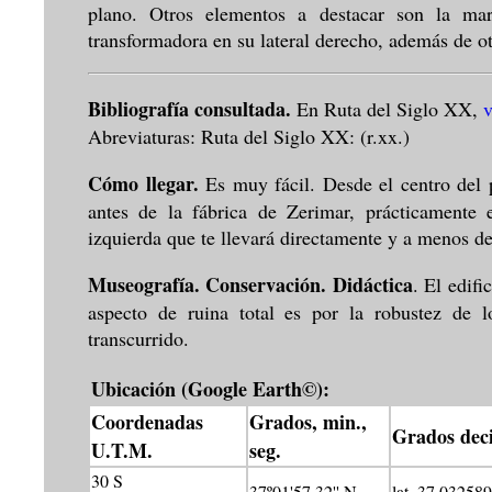
plano. Otros elementos a destacar son la marq
transformadora en su lateral derecho, además de o
Bibliografía consultada.
En Ruta del Siglo XX,
v
Abreviaturas: Ruta del Siglo XX: (r.xx.)
Cómo llegar.
Es muy fácil. Desde el centro del
antes de la fábrica de Zerimar, prácticamente 
izquierda que te llevará directamente y a menos de
Museografía. Conservación. Didáctica
. El edif
aspecto de ruina total es por la robustez de 
transcurrido.
Ubicación (Google Earth©):
Coordenadas
Grados, min.,
Grados dec
U.T.M.
seg.
30 S
37º01'57.32'' N
lat. 37.032589