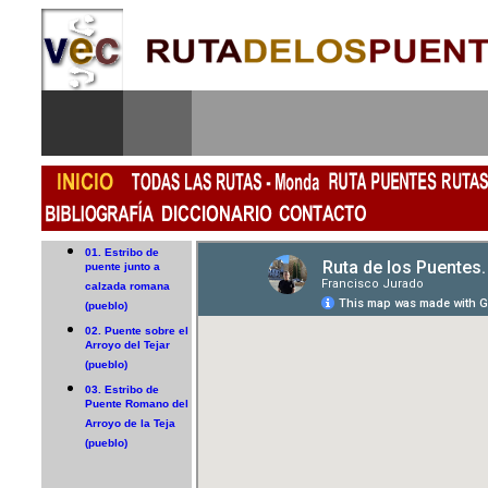
01. Estribo de
puente junto a
calzada romana
(pueblo)
02. Puente sobre el
Arroyo del Tejar
(pueblo)
03. Estribo de
Puente Romano del
Arroyo de la Teja
(pueblo)