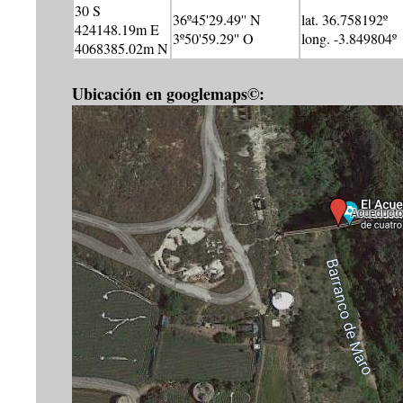
30 S
36º45'29.49'' N
lat. 36.758192º
424148.19m E
3º50'59.29'' O
long. -3.849804º
4068385.02m N
Ubicación en googlemaps©: