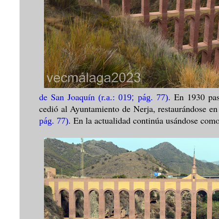
de San Joaquín
. En 1930 pa
(r.a.: 019
;
pág. 77)
cedió al Ayuntamiento de Nerja, restaurándose en
. En la actualidad continúa usándose com
pág. 77)