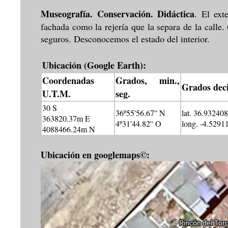
Museografía. Conservación. Didáctica
. El ext
fachada como la rejería que la separa de la calle.
seguros. Desconocemos el estado del interior.
Ubicación (Google Earth):
Coordenadas
Grados, min.,
Grados dec
U.T.M.
seg.
30 S
36º55'56.67'' N
lat. 36.932408
363820.37m E
4º31'44.82'' O
long. -4.5291
4088466.24m N
Ubicación en googlemaps©: