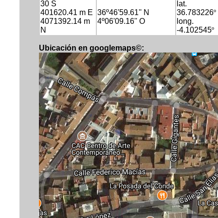
30 S
lat.
401620.41 m E
36º46'59.61'' N
36.783226
º
4071392.14 m
4º06'09.16'' O
long.
N
-4.102545
º
Ubicación en googlemaps©: