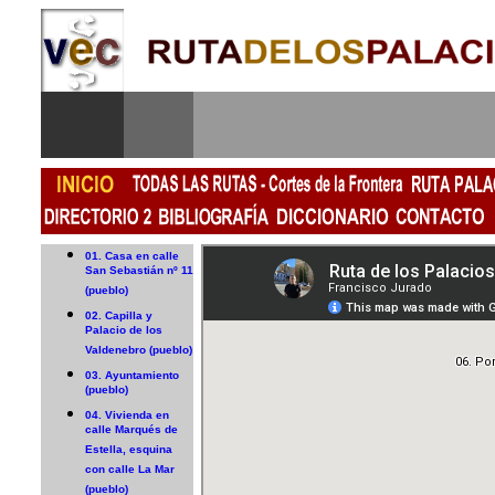
01. Casa en calle
San Sebastián nº 11
(pueblo)
02. Capilla y
Palacio de los
Valdenebro (pueblo)
03. Ayuntamiento
(pueblo)
04. Vivienda en
calle Marqués de
Estella, esquina
con calle La Mar
(pueblo)