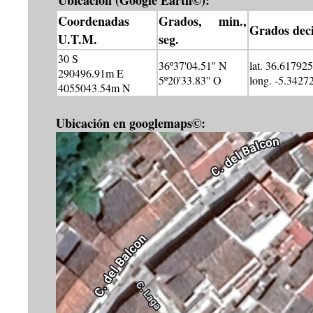
Ubicación (Google Earth©):
Coordenadas
Grados, min.,
Grados dec
U.T.M.
seg.
30 S
36º37'04.51'' N
lat. 36.617925
290496.91m E
5º20'33.83'' O
long. -5.3427
4055043.54m N
Ubicación en googlemaps©: