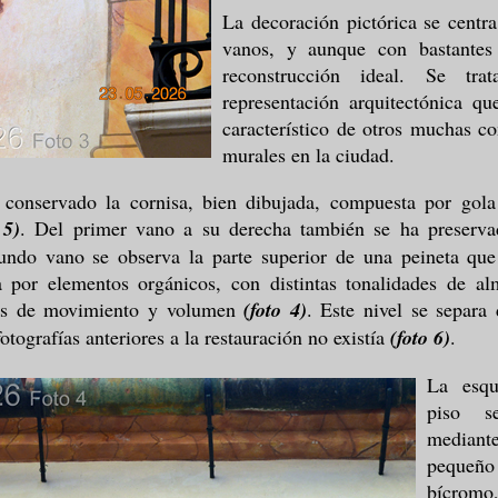
La decoración pictórica se centra
vanos, y aunque con bastantes 
reconstrucción ideal. Se t
representación arquitectónica q
característico de otros muchas co
murales en la ciudad.
conservado la cornisa, bien dibujada, compuesta por gola 
 5)
. Del primer vano a su derecha también se ha preserva
undo vano se observa la parte superior de una peineta que 
 por elementos orgánicos, con distintas tonalidades de al
tos de movimiento y volumen
(foto 4)
. Este nivel se separa
fotografías anteriores a la restauración no existía
(foto 6)
.
La esqu
piso s
mediante
pequeño
bícromo,