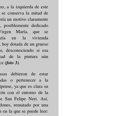
mo, a la izquierda de este
 se conserva la mitad de
ería un motivo claramente
o, posiblemente dedicado
irgen María, que se
taría en la vivienda
, hoy dotada de un grueso
do, desconociendo si esa
tad de la pintura aún
ce
(foto 3)
.
asas debieron de estar
nadas o pertenecer a la
lipense, ya que es clara su
ión con el entorno de la
de San Felipe Neri. Así,
rdones, rematado por una
 en la que se puede leer: