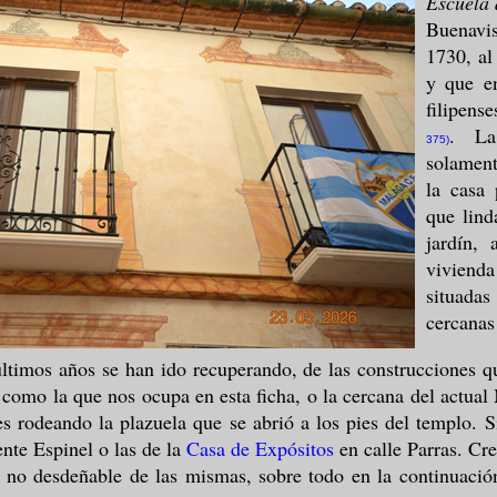
Escuela 
Buenavi
1730, al
y que e
filipense
.
La
375)
solament
la casa 
que lind
jardín,
viviend
situad
cercanas
últimos años se han ido recuperando, de las construcciones 
 como la que nos ocupa en esta ficha, o la cercana del actual
res rodeando la plazuela que se abrió a los pies del templo. S
ente Espinel o las de la
Casa de Expósitos
en calle Parras. C
 no desdeñable de las mismas, sobre todo en la continuació