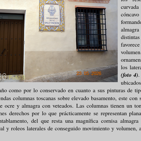
curvad
cóncavo
formand
almagr
distint
favorece
volum
ornamen
los late
(foto 4)
.
ubicad
año como por lo conservado en cuanto a sus pinturas de tip
ndas columnas toscanas sobre elevado basamento, este con s
tre ocre y almagra con veteados. Las columnas tienen un t
es derechos por lo que prácticamente se representan planas
tablamento, del que resta una magnífica cornisa almagra
tral y roleos laterales de conseguido movimiento y volumen, 