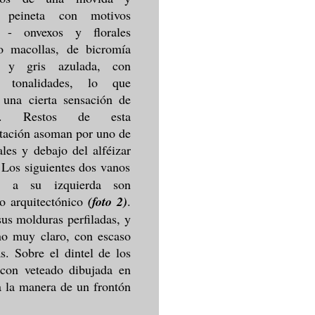
a peineta con motivos
 - onvexos y florales
o macollas, de bicromía
a y gris azulada, con
as tonalidades, lo que
 una cierta sensación de
en. Restos de esta
tación asoman por uno de
rales y debajo del alféizar
 Los siguientes dos vanos
os a su izquierda son
o arquitectónico
(foto 2)
.
us molduras perfiladas, y
ono muy claro, con escaso
. Sobre el dintel de los
 con veteado dibujada en
a la manera de un frontón