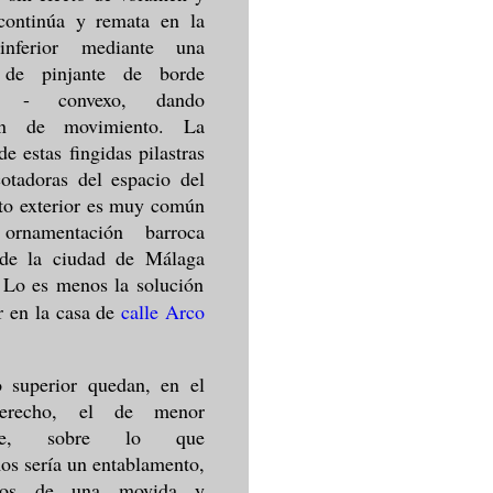
continúa y remata en la
inferior mediante una
 de pinjante de borde
o - convexo, dando
ión de movimiento. La
de estas fingidas pilastras
otadoras del espacio del
to exterior es muy común
ornamentación barroca
 de la ciudad de Málaga
 Lo es menos la solución
r en la casa de
calle Arco
o superior quedan, en el
erecho, el de menor
icie, sobre lo que
s sería un entablamento,
stos de una movida y