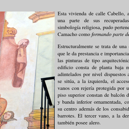
Esta vivienda de calle Cabello, a
una parte de sus recuperadas
simbología religiosa, pudo pertene
Camacho como
formando parte d
Estructuralmente se trata de una 
que le da prestancia e importanci
las pinturas de tipo arquitectón
edificio consta de planta baja
adintelados por nivel dispuestos 
se sitúa, a la izquierda, el acce
vanos con rejería protegida por 
piso superior constan de balcón d
y banda inferior ornamentada, co
su centro además de los consabid
barrotes. El tercer vano, a la d
también posee alero.