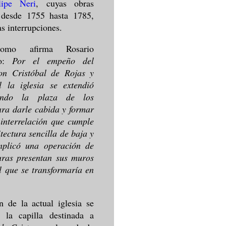
ipe Neri
, cuyas obras
 desde 1755 hasta 1785,
as interrupciones.
omo afirma Rosario
ho:
Por el empeño del
on Cristóbal de Rojas y
l la iglesia se extendió
iendo la plaza de los
ara darle cabida y formar
interrelación que cumple
tectura sencilla de baja y
mplicó una operación de
turas presentan sus muros
l que se transformaría en
n de la actual iglesia se
n la capilla destinada a