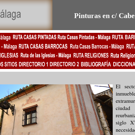
Pinturas en c/ Cabe
El sect
inmueb
extramur
ciuda
reurbani
siglo X
necesida