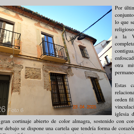
Por últi
conjunto
lo que s
religios
a la V
comple
contigua
enfosca
otra mi
permane
Estas c
relacio
orden fi
vinculac
iglesia 
ran cortinaje abierto de color almagra, sostenido con co
or debajo se dispone una cartela que tendría forma de corazón