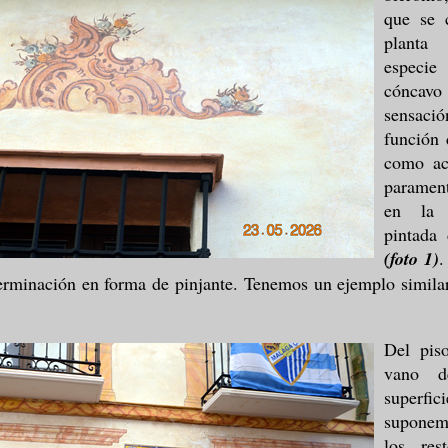
que se 
planta 
especie
cóncav
sensac
función 
como ac
paramen
en la 
pintada
(foto 1)
.
terminación en forma de pinjante. Tenemos un ejemplo simila
Del pis
vano d
superf
suponemo
los re