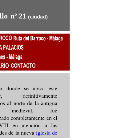
llo
nº 21
(ciudad)
or donde se ubica este
le, definitivamente
os al norte de la antigua
d medieval, fue
zado completamente en el
VIII en atención a las
des de la nueva
iglesia de