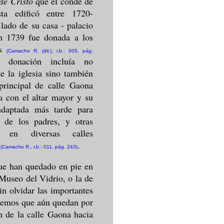
de Cristo
que el conde de
sta edificó entre 1720-
 lado de su casa - palacio
n 1739 fue donada a los
s
(Camacho R. (dir.), r.b.: 005, pág.
 donación incluía no
e la iglesia sino también
principal de calle Gaona
a con el altar mayor y su
 adaptada más tarde para
a de los padres, y otras
as en diversas calles
.
(Camacho R., r.b.: 011, pág. 243)
que han quedado en pie en
 Museo del Vidrio, o la de
in olvidar las importantes
reemos que aún quedan por
n de la calle Gaona hacia