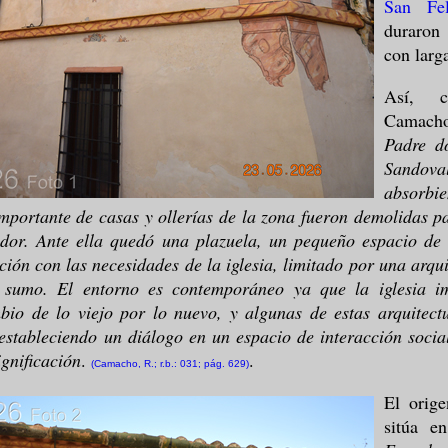
San Fel
duraron
con larg
Así, c
Camac
Padre d
Sandova
absorb
mportante de casas y ollerías de la zona fueron demolidas p
dor. Ante ella quedó una plazuela, un pequeño espacio de 
ación con las necesidades de la iglesia, limitado por una arqui
 sumo. El entorno es contemporáneo ya que la iglesia i
bio de lo viejo por lo nuevo, y algunas de estas arquitec
estableciendo un diálogo en un espacio de interacción socia
ignificación
.
.
(Camacho, R.; r.b.: 031; pág. 629)
El orige
sitúa e