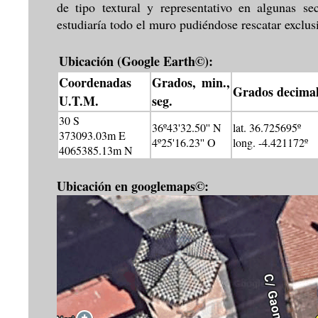
de tipo textural y representativo en algunas
estudiaría todo el muro pudiéndose rescatar exclus
Ubicación (Google Earth©):
Coordenadas
Grados, min.,
Grados decimal
U.T.M.
seg.
30 S
36º43'32.50'' N
lat. 36.725695º
373093.03m E
4º25'16.23'' O
long. -4.421172º
4065385.13m N
Ubicación en googlemaps©: