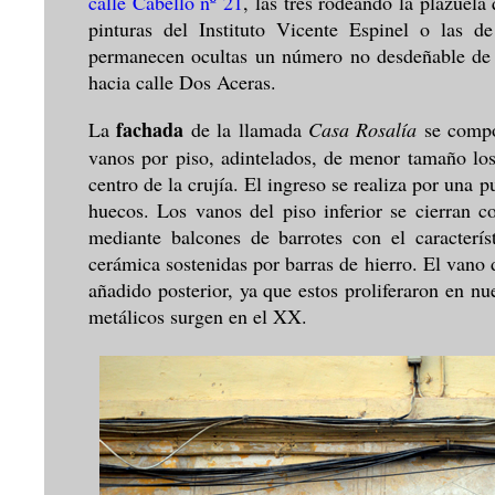
calle Cabello nº 21
, las tres rodeando la plazuela
pinturas del Instituto Vicente Espinel o las d
permanecen ocultas un número no desdeñable de l
hacia calle Dos Aceras.
fachada
La
de la llamada
Casa Rosalía
se compo
vanos por piso, adintelados, de menor tamaño los
centro de la crujía. El ingreso se realiza por una 
huecos. Los vanos del piso inferior se cierran c
mediante balcones de barrotes con el caracterí
cerámica sostenidas por barras de hierro. El vano 
añadido posterior, ya que estos proliferaron en nu
metálicos surgen en el XX.