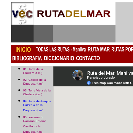
01. Torre de la
Chullera (t.m.)
02. Castillo de la
Duquesa (t.m.)
03. Torre Vieja de la
Chullera (t.m.)
04. Torre de Arroyos
Dulces o de la
Duquesa (t.m.)
05. Yacimiento
Romano Entorno
Castillo de la
Duquesa (t.m.)