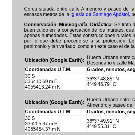
Cerca situada entre calle Almendro y paseo de la
escasos metros de la
iglesia de Santiago Apóstol
, p
Cons
ervación. Museografía. Didáctica
.
Se trata 
buen cuido en la conservación de los muretes, que
apenas humedades. Estas construcciones rurales in
por lo que debe procederse a su protección. Lo
patrimonio y tan variado, como en este caso el de l
Huerta Urbana entre c
Ubicación (Google Earth):
Desengaño y calle Má
Coordenadas U.T.M.
Grados, minutos, se
30 S
36º37'48.85'' N
336410.69 m E
4º49'46.79'' O
4055413.24 m N
Huerta Urbana entre c
Ubicación (Google Earth):
Almendro y paseo de la
Coordenadas U.T.M.
Grados, minutos, se
30 S
36º37'49.91'' N
336205.37 m E
4º49'55.31'' O
4055454.37 m N