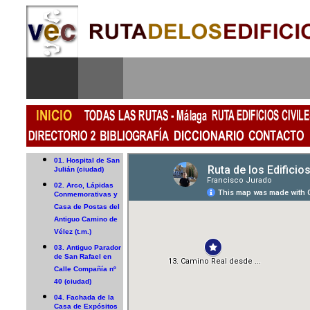
01. Hospital de San
Julián (ciudad)
02. Arco, Lápidas
Conmemorativas y
Casa de Postas del
Antiguo Camino de
Vélez (t.m.)
03. Antiguo Parador
de San Rafael en
Calle Compañía nº
40 (ciudad)
04. Fachada de la
Casa de Expósitos