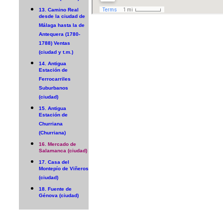
13. Camino Real
desde la ciudad de
Málaga hasta la de
Antequera (1780-
1788) Ventas
(ciudad y t.m.)
14. Antigua
Estación de
Ferrocarriles
Suburbanos
(ciudad)
15. Antigua
Estación de
Churriana
(Churriana)
16. Mercado de
Salamanca (ciudad)
17. Casa del
Montepío de Viñeros
(ciudad)
18. Fuente de
Génova (ciudad)