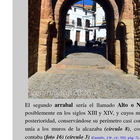
arrabal
Alto o 
El segundo
sería el llamado
posiblemente en los siglos XIII y XIV, y cuyos m
posterioridad, conservándose su perímetro casi c
unía a los muros de la alcazaba
(círculo 8)
, co
contaba
(foto 16)
(círculo 3)
.
(Castaño, J.M., r.d.: 052, pág. 7)