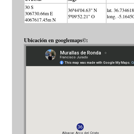
30 S
36º44'04.63'' N
lat. 36.734618
306730.66m E
5º09'52.21'' O
long. -5.1645
4067617.45m N
Ubicación en googlemaps©: