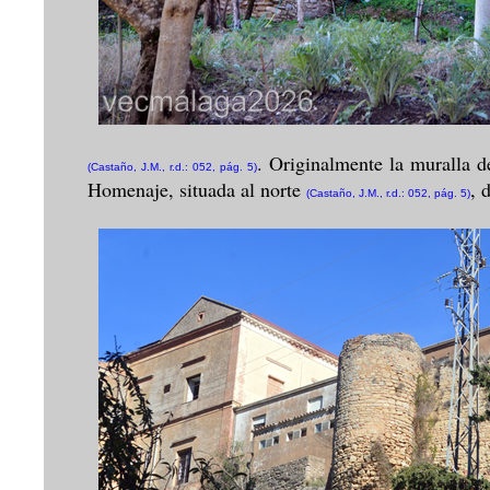
. Originalmente la muralla de
(Castaño, J.M., r.d.: 052, pág. 5)
Homenaje, situada al norte
, 
(Castaño, J.M., r.d.: 052, pág. 5)