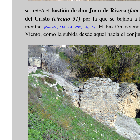
bastión de don Juan de Rivera
se ubicó el
(foto
del Cristo
(círculo 31)
por la que se bajaba a l
medina
. El bastión defend
(Castaño, J.M., r.d.: 052, pág. 5)
Viento, como la subida desde aquel hacia el conj