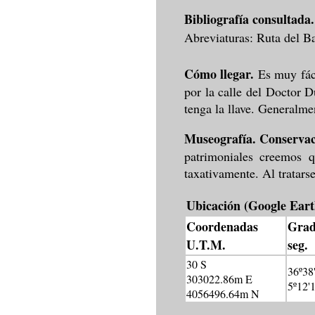
Bibliografía consultada
Abreviaturas: Ruta del Ba
Cómo llegar.
Es muy fáci
por la calle del Doctor D
tenga la llave. Generalmen
Museografía. Conservac
patrimoniales creemos 
taxativamente. Al tratarse
Ubicación (Google Eart
Coordenadas
Grad
U.T.M.
seg.
30 S
36º38
303022.86m E
5º12'1
4056496.64m N