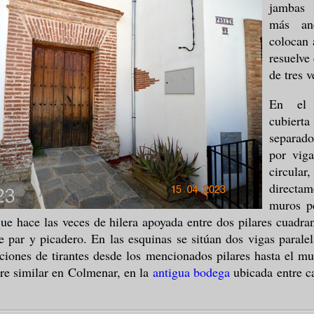
jambas 
más an
colocan 
resuelve 
de tres 
En el 
cubiert
separad
por vig
circul
directa
muros pe
que hace las veces de hilera apoyada entre dos pilares cuadra
 par y picadero. En las esquinas se sitúan dos vigas paral
nciones de tirantes desde los mencionados pilares hasta el m
re similar en Colmenar, en la
antigua bodega
ubicada entre ca