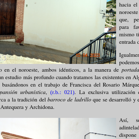
hacia el
noroeste
que, pe
para fa
mismo ti
entrada d
Igualm
podemos
ro en el noroeste, ambos idénticos, a la manera de
portada
n estudio más profundo cuando tratamos las existentes en A
, basándonos en el trabajo de Francisca del Rosario Márqu
xpansión urbanística
,
. La exclusiva utilización
(r.b.: 021)
rca a la tradición del
barroco de ladrillo
que se desarrolló y 
e Antequera y Archidona.
Así, s
adintela
dispon