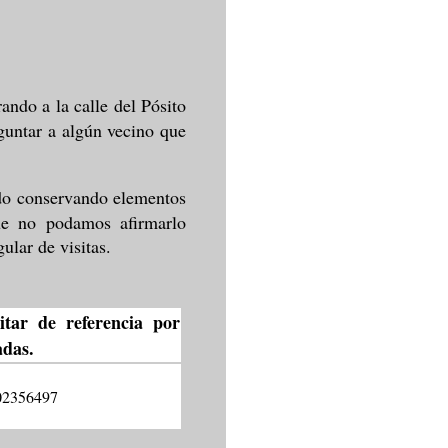
rando a la calle del Pósito
eguntar a algún vecino que
ado conservando elementos
ue no podamos afirmarlo
ular de visitas.
litar de referencia por
das.
2356497