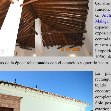
Constr
función
en
Arch
Málaga
.
espacio
exposici
centrad
nuestra 
Leopold
1956), 
ías de la época relacionadas con el conocido y querido beato.
La pla
rectang
tejad
encon
comple
Sólo pos
exterior