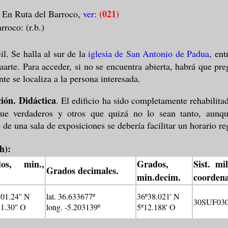
.
(021)
En Ruta del Barroco,
ver
:
rroco: (r.b.)
l. Se halla al sur de la
iglesia de San Antonio de Padua
, ent
uarte. Para acceder, si no se encuentra abierta, habrá que pr
te se localiza a la persona interesada.
ión. Didáctica
. El edificio ha sido completamente rehabilit
que verdaderos y otros que quizá no lo sean tanto, aunq
 de una sala de exposiciones se debería facilitar un horario reg
h):
os, min.,
Grados,
Sist. mi
Grados decimales.
min.decim.
coordena
'01.24'' N
lat. 36.633677º
36º38.021' N
30SUF030
1.30'' O
long. -5.203139º
5º12.188' O