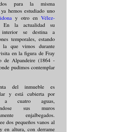
uidos para la misma
, ya hemos estudiado uno
idona
y otro en
Vélez-
 En la actualidad su
 interior se destina a
ones temporales, estando
a la que vimos durante
visita en la figura de Fray
o de Alpandeire (1864 -
donde pudimos contemplar
nta del inmueble es
ular y está cubierta por
o a cuatro aguas,
trándose sus muros
tamente enjalbegados.
ee dos pequeños vanos al
 y en altura, con derrame