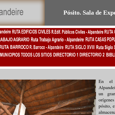
Pósito. Sala de Exp
En
el n
Alpande
un gra
orígenes
pósito, 
almac