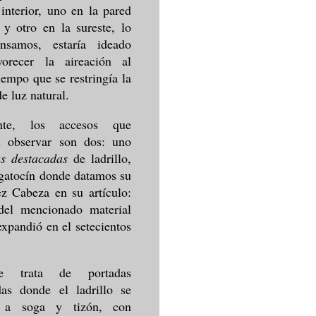
 interior, uno en la pared
 y otro en la sureste, lo
nsamos, estaría ideado
vorecer la aireación al
empo que se restringía la
e luz natural.
ente, los accesos que
 observar son dos: uno
s destacadas
de ladrillo,
lgatocín donde datamos su
ez Cabeza en su artículo:
 del mencionado material
expandió en el setecientos
e trata de portadas
das donde el ladrillo se
e a soga y tizón, con