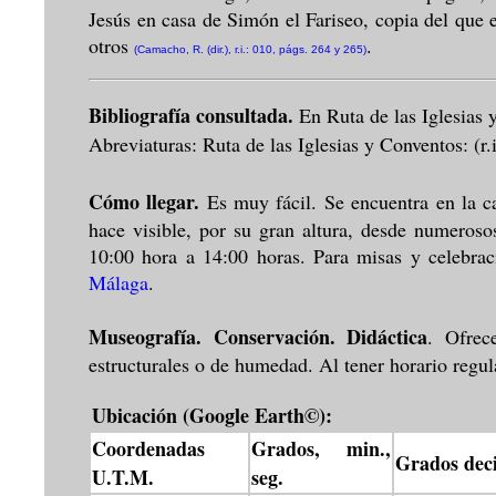
Jesús en casa de Simón el Fariseo, copia del que
otros
.
(Camacho, R. (dir.), r.i.: 010, págs. 264 y 265)
Bibliografía consultada.
En Ruta de las Iglesias
Abreviaturas: Ruta de las Iglesias y Conventos: (r.i
Cómo llegar.
Es muy fácil. Se encuentra en la c
hace visible, por su gran altura, desde numeroso
10:00 hora a 14:00 horas. Para misas y celebrac
Málaga
.
Museografía. Conservación. Didáctica
. Ofrec
estructurales o de humedad. Al tener horario regula
Ubicación (Google Earth©):
Coordenadas
Grados, min.,
Grados dec
U.T.M.
seg.