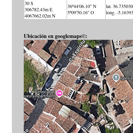
30 S
36º44'06.10'' N
lat. 36.735030
306782.43m E
5º09'50.16'' O
long. -5.1639
4067662.02m N
Ubicación en googlemaps©: