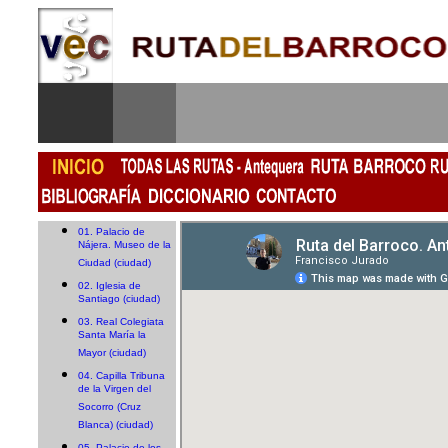
01. Palacio de
Nájera. Museo de la
Ciudad (ciudad)
02. Iglesia de
Santiago (ciudad)
03. Real Colegiata
Santa María la
Mayor (ciudad)
04. Capilla Tribuna
de la Virgen del
Socorro (Cruz
Blanca) (ciudad)
05. Palacio de los