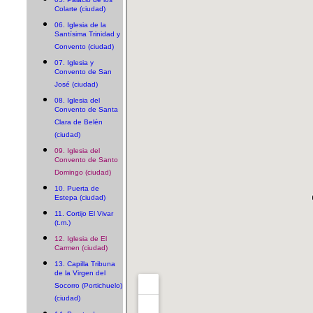
Colarte (ciudad)
06. Iglesia de la
Santísima Trinidad y
Convento (ciudad)
07. Iglesia y
Convento de San
José (ciudad)
08. Iglesia del
Convento de Santa
Clara de Belén
(ciudad)
09. Iglesia del
Convento de Santo
Domingo (ciudad)
10. Puerta de
Estepa (ciudad)
11. Cortijo El Vivar
(t.m.)
12. Iglesia de El
Carmen (ciudad)
13. Capilla Tribuna
de la Virgen del
Socorro (Portichuelo)
(ciudad)