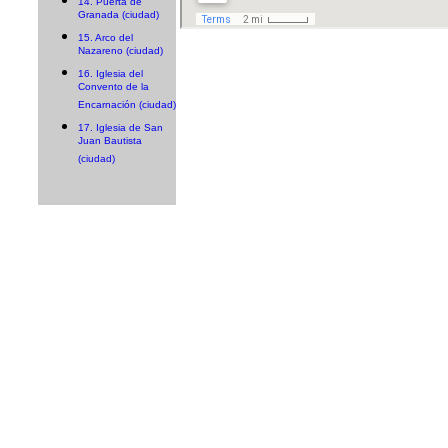
14. Puerta de
Granada (ciudad)
15. Arco del
Nazareno (ciudad)
16. Iglesia del
Convento de la
Encarnación (ciudad)
17. Iglesia de San
Juan Bautista
(ciudad)